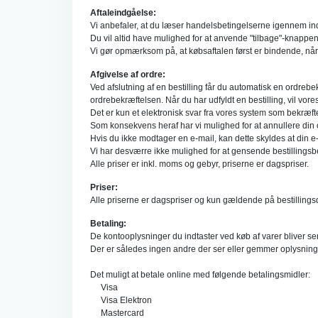
Aftaleindgåelse:
Vi anbefaler, at du læser handelsbetingelserne igennem ind
Du vil altid have mulighed for at anvende "tilbage"-knappen 
Vi gør opmærksom på, at købsaftalen først er bindende, nå
Afgivelse af ordre:
Ved afslutning af en bestilling får du automatisk en ordrebe
ordrebekræftelsen. Når du har udfyldt en bestilling, vil vor
Det er kun et elektronisk svar fra vores system som bekræfte
Som konsekvens heraf har vi mulighed for at annullere din or
Hvis du ikke modtager en e-mail, kan dette skyldes at din e-m
Vi har desværre ikke mulighed for at gensende bestillingsbe
Alle priser er inkl. moms og gebyr, priserne er dagspriser.
Priser:
Alle priserne er dagspriser og kun gældende på bestillingsda
Betaling:
De kontooplysninger du indtaster ved køb af varer bliver se
Der er således ingen andre der ser eller gemmer oplysninger
Det muligt at betale online med følgende betalingsmidler:
Visa
Visa Elektron
Mastercard