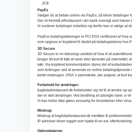
JCB
PayEx
Vælger du at betale online via PayEx, så bliver betalinge
Der vil fremstå eRestaurant i din bank oversigt som hæver 
Vi vurderer betalinger enkeltvis og derfor kan vi vælge at sl
PayExs betalingsløsninger er PCI DSS certificeret af Visa 
som opgives er krypteret til stedet på betalingsiderne hos P
3D Secure
3D Secure er en teknologi udviklet af Visa til at autentifice
bruger dit kort til køb af varer eller tjenester på internettet,
køb. Via krypteret kommunikation styres det af kortudsteder
som forbruger, ved at anvende en online betalingstjeneste de
kortet misbruges. VISA´s varemærke, der angiver, at kort 
Forbehold for ændringer:
baghdadrestaurant.dk forbeholder sig ret til at ændre og opd
der er sket ændringer. Ved bestilling af udsolgte varer, v
Vi kan heller ikke gøres ansvarlig for forsinkelser eller virus
Misbrug:
Misbrug af baghdadrestaurant.dk medføre til politianmeldel
IP adresser bliver logget som hjælp til en evt. efterforskning
Oplysningerne: