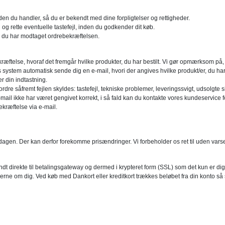
en du handler, så du er bekendt med dine forpligtelser og rettigheder.
og rette eventuelle tastefejl, inden du godkender dit køb.
r du har modtaget ordrebekræftelsen.
kræftelse, hvoraf det fremgår hvilke produkter, du har bestilt. Vi gør opmærksom på,
es system automatisk sende dig en e-mail, hvori der angives hvilke produkt/er, du h
r din indtastning.
dre såfremt fejlen skyldes: tastefejl, tekniske problemer, leveringssvigt, udsolgte s
ail ikke har været gengivet korrekt, i så fald kan du kontakte vores kundeservice for
kræftelse via e-mail.
gen. Der kan derfor forekomme prisændringer. Vi forbeholder os ret til uden varsel a
ndt direkte til betalingsgateway og dermed i krypteret form (SSL) som det kun er di
ne om dig. Ved køb med Dankort eller kreditkort trækkes beløbet fra din konto så sn