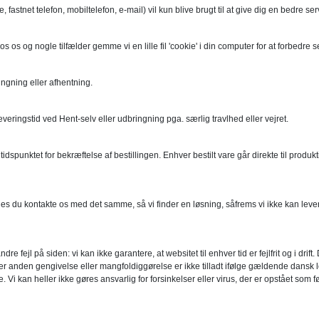
tnet telefon, mobiltelefon, e-mail) vil kun blive brugt til at give dig en bedre servic
s os og nogle tilfælder gemme vi en lille fil 'cookie' i din computer for at forbedre
ingning eller afhentning.
leveringstid ved Hent-selv eller udbringning pga. særlig travlhed eller vejret.
a tidspunktet for bekræftelse af bestillingen. Enhver bestilt vare går direkte til pr
s du kontakte os med det samme, så vi finder en løsning, såfrems vi ikke kan leverer 
fejl på siden: vi kan ikke garantere, at websitet til enhver tid er fejlfrit og i drift
ler anden gengivelse eller mangfoldiggørelse er ikke tilladt ifølge gældende dansk lo
n heller ikke gøres ansvarlig for forsinkelser eller virus, der er opstået som følge