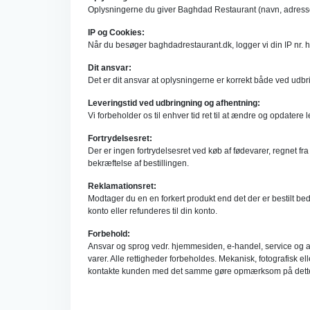
Oplysningerne du giver Baghdad Restaurant (navn, adresse, fas
IP og Cookies:
Når du besøger baghdadrestaurant.dk, logger vi din IP nr. ho
Dit ansvar:
Det er dit ansvar at oplysningerne er korrekt både ved udbr
Leveringstid ved udbringning og afhentning:
Vi forbeholder os til enhver tid ret til at ændre og opdatere 
Fortrydelsesret:
Der er ingen fortrydelsesret ved køb af fødevarer, regnet fr
bekræftelse af bestillingen.
Reklamationsret:
Modtager du en en forkert produkt end det der er bestilt bede
konto eller refunderes til din konto.
Forbehold:
Ansvar og sprog vedr. hjemmesiden, e-handel, service og andre 
varer. Alle rettigheder forbeholdes. Mekanisk, fotografisk el
kontakte kunden med det samme gøre opmærksom på dette. Vi ka