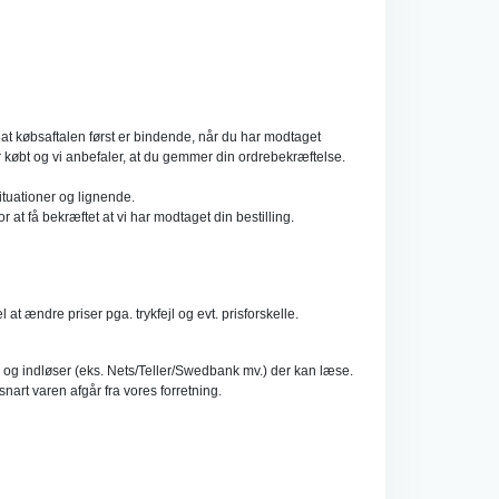
 at købsaftalen først er bindende, når du har modtaget
ar købt og vi anbefaler, at du gemmer din ordrebekræftelse.
ituationer og lignende.
 at få bekræftet at vi har modtaget din bestilling.
t ændre priser pga. trykfejl og evt. prisforskelle.
g og indløser (eks. Nets/Teller/Swedbank mv.) der kan læse.
art varen afgår fra vores forretning.