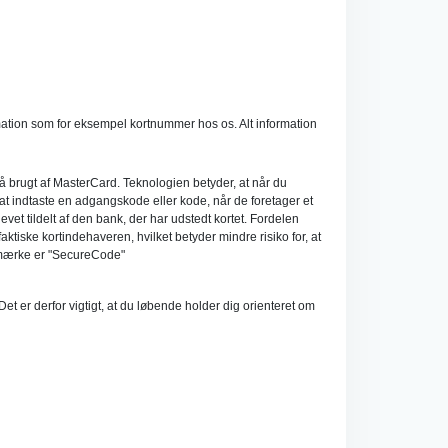
mation som for eksempel kortnummer hos os. Alt information
gså brugt af MasterCard. Teknologien betyder, at når du
 ved at indtaste en adgangskode eller kode, når de foretager et
et tildelt af den bank, der har udstedt kortet. Fordelen
ktiske kortindehaveren, hvilket betyder mindre risiko for, at
remærke er "SecureCode"
et er derfor vigtigt, at du løbende holder dig orienteret om