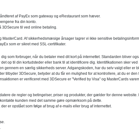
r håndteret af PayEx som gateway og eRestaurant som hæver.
pengene fra din konto.
å 3DSecure til ved online betaling.
og MasterCard. Af sikkerhedsmæsige årsager lagrer vi ikke sensitive betalingsinfor
ayEx som er sikret med SSL-certifikater.
re dig som forbruger, når du betaler med dit kort på internettet. Standarden bliver o
 er det op til din kortudsteder eller bank til at identificere dig. Identifikationen sker
en gennem en særlig sikkerheds server. Adgangskoden, har du selv valgt eller er blev
r tilbyder 3DSecure, betyder at du får en mulighed for at kontrollere, at du er den fa
transaktionen er verificeret med 3DSecure er "Verified by Visa" og MasterCards va
atere de regler og betingelser, priser og produkter, der gælder for denne website. D
i vil kontakte kunden med det samme gøre opmærksom på dette.
, der er opstået som følge af brug af e-mails eller brug af internettet.
se.
.